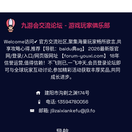
Welcome访问✔ 官方交流社区,聚集海量玩家畅所欲言,共
享攻略心得,推荐【导航：baidu典ag】 2026最新版官
网/登录/入口/网页版网址 【forum-youxi.com】 18年
信誉运营,值得信赖！不飞则已,一飞冲天,会员登录论坛即
可与全球玩家互动讨论,参加精彩活动获取丰厚奖品,共同
成长进步。
建阳市沟剃之渊174号
电话: 13594780056
邮箱: j9zaixiankefu@j9.fo
导航