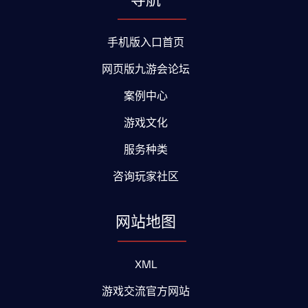
手机版入口首页
网页版九游会论坛
案例中心
游戏文化
服务种类
咨询玩家社区
网站地图
XML
游戏交流官方网站